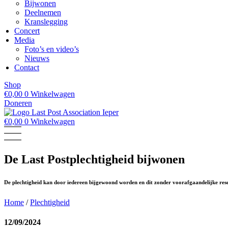
Bijwonen
Deelnemen
Kranslegging
Concert
Media
Foto’s en video’s
Nieuws
Contact
Shop
€
0,00
0
Winkelwagen
Doneren
€
0,00
0
Winkelwagen
De Last Postplechtigheid bijwonen
De plechtigheid kan door iedereen bijgewoond worden en dit zonder voorafgaandelijke rese
Home
/
Plechtigheid
12/09/2024