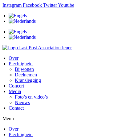
Ga
Instagram
Facebook
Twitter
Youtube
naar
de
inhoud
Over
Plechtigheid
Bijwonen
Deelnemen
Kranslegging
Concert
Media
Foto’s en video’s
Nieuws
Contact
Menu
Over
Plechtigheid