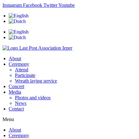
Skip
Instagram
Facebook
Twitter
Youtube
to
content
About
Ceremony
Attend
Participate
Wreath laying service
Concert
Media
Photos and videos
News
Contact
Menu
About
Ceremony