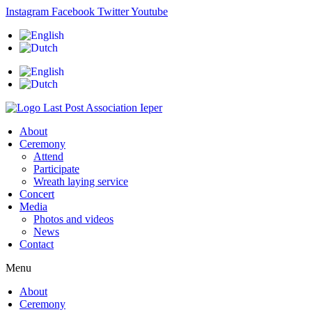
Skip
Instagram
Facebook
Twitter
Youtube
to
content
About
Ceremony
Attend
Participate
Wreath laying service
Concert
Media
Photos and videos
News
Contact
Menu
About
Ceremony