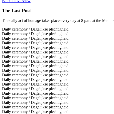
Back to overview
The Last Post
The daily act of homage takes place ev
ery day at 8 p.m. at the Menin
Daily ceremony / Dagelijkse plechtigheid
Daily ceremony / Dagelijkse plechtigheid
Daily ceremony / Dagelijkse plechtigheid
Daily ceremony / Dagelijkse plechtigheid
Daily ceremony / Dagelijkse plechtigheid
Daily ceremony / Dagelijkse plechtigheid
Daily ceremony / Dagelijkse plechtigheid
Daily ceremony / Dagelijkse plechtigheid
Daily ceremony / Dagelijkse plechtigheid
Daily ceremony / Dagelijkse plechtigheid
Daily ceremony / Dagelijkse plechtigheid
Daily ceremony / Dagelijkse plechtigheid
Daily ceremony / Dagelijkse plechtigheid
Daily ceremony / Dagelijkse plechtigheid
Daily ceremony / Dagelijkse plechtigheid
Daily ceremony / Dagelijkse plechtigheid
Daily ceremony / Dagelijkse plechtigheid
Daily ceremony / Dagelijkse plechtigheid
Daily ceremony / Dagelijkse plechtigheid