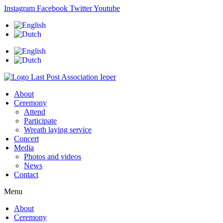
Skip
Instagram
Facebook
Twitter
Youtube
to
content
About
Ceremony
Attend
Participate
Wreath laying service
Concert
Media
Photos and videos
News
Contact
Menu
About
Ceremony