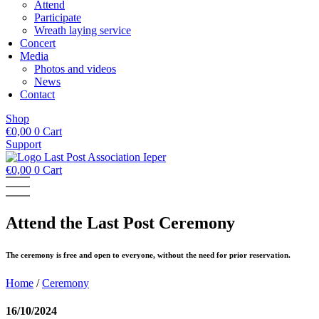
Attend
Participate
Wreath laying service
Concert
Media
Photos and videos
News
Contact
Shop
€
0,00
0
Cart
Support
€
0,00
0
Cart
Attend the Last Post Ceremony
The ceremony is free and open to everyone, without the need for prior reservation.
Home
/
Ceremony
16/10/2024