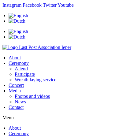
Skip
Instagram
Facebook
Twitter
Youtube
to
content
About
Ceremony
Attend
Participate
Wreath laying service
Concert
Media
Photos and videos
News
Contact
Menu
About
Ceremony