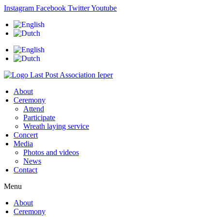
Skip
Instagram
Facebook
Twitter
Youtube
to
content
About
Ceremony
Attend
Participate
Wreath laying service
Concert
Media
Photos and videos
News
Contact
Menu
About
Ceremony