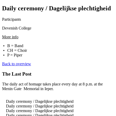
Daily ceremony / Dagelijkse plechtigheid
Participants
Devenish College
More info
B = Band
CH = Choir
P = Piper
Back to overview
The Last Post
The daily act of homage takes place ev
ery day at 8 p.m. at the
Menin Gate Memorial in Ieper.
Daily ceremony / Dagelijkse plechtigheid
Daily ceremony / Dagelijkse plechtigheid
Daily ceremony / Dagelijkse plechtigheid
Daily ceremony / Dagelijkse plechtigheid