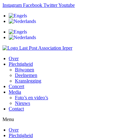
Ga
Instagram
Facebook
Twitter
Youtube
naar
de
inhoud
Over
Plechtigheid
Bijwonen
Deelnemen
Kranslegging
Concert
Media
Foto’s en video’s
Nieuws
Contact
Menu
Over
Plechtigheid