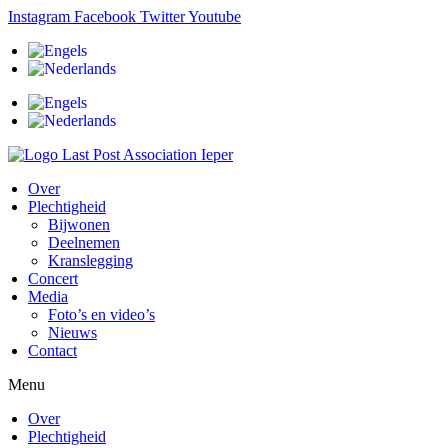
Ga
Instagram
Facebook
Twitter
Youtube
naar
de
inhoud
Over
Plechtigheid
Bijwonen
Deelnemen
Kranslegging
Concert
Media
Foto’s en video’s
Nieuws
Contact
Menu
Over
Plechtigheid