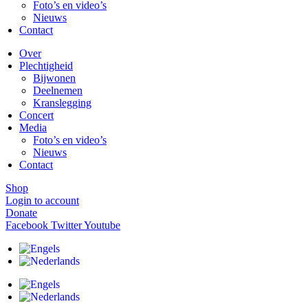
Foto’s en video’s
Nieuws
Contact
Over
Plechtigheid
Bijwonen
Deelnemen
Kranslegging
Concert
Media
Foto’s en video’s
Nieuws
Contact
Shop
Login to account
Donate
Facebook
Twitter
Youtube