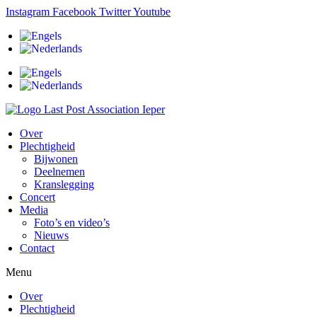
Ga
Instagram
Facebook
Twitter
Youtube
naar
de
inhoud
Over
Plechtigheid
Bijwonen
Deelnemen
Kranslegging
Concert
Media
Foto’s en video’s
Nieuws
Contact
Menu
Over
Plechtigheid