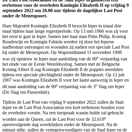
eerbetoon voor de overleden Koningin Elizabeth II op vrijdag 9
september 2022 om 20.00 uur tijdens de dagelijkse Last Post
onder de Menenpoort.
Hare Majesteit Koningin Elizabeth II bezocht Ieper in totaal drie
maal tijdens haar lange regeerperiode. Op 13 mei 1966 was zij voor
het eerst te gast in Ieper. Samen met haar man Prins Philip, Koning
Boudewijn en Koningin Fabiola werden zij door het Ieperse
stadbestuur ontvangen en woonden zij nadien een speciale Last Post
bij onder de Menenpoort. Op Wapenstilstand 11 november 1998
e
was zij opnieuw in Ieper naar aanleiding van de 80
verjaardag van
het einde van de Eerste Wereldoorlog. Samen met de Belgische
Koning Albert II zag Koningin Elizabeth II de poppies neerdalen
tijdens een speciale plechtigheid onder de Menenpoort. Op 12 juli
2007 was Koningin Elizabeth II voor het laatst aanwezig in Ieper en
e
e
dit naar aanleiding van de 90
verjaardag van de 3
Slag om Ieper
(De Slag om Passendale).
Tijdens de Last Post van vrijdag 9 september 2022 zullen de Stad
Ieper en de Last Post Association een kort eerbetoon houden voor
de overleden vorstin. Na een toespraak waarin hulde zal gebracht
e
worden aan de Queen, zal de Last Post voor de 32.619
opeenvolgende dag weerklinken onder de Menenpoort. Na de
minuut stilte, zullen de vertegenwoordigers van de Stad Ieper en de