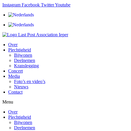
Ga
Instagram
Facebook
Twitter
Youtube
naar
de
inhoud
Over
Plechtigheid
Bijwonen
Deelnemen
Kranslegging
Concert
Media
Foto’s en video’s
Nieuws
Contact
Menu
Over
Plechtigheid
Bijwonen
Deelnemen